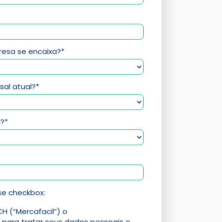
resa se encaixa?*
al atual?*
l?*
se checkbox:
H (“Mercafacil”) o
para tratar seus dados pessoais e