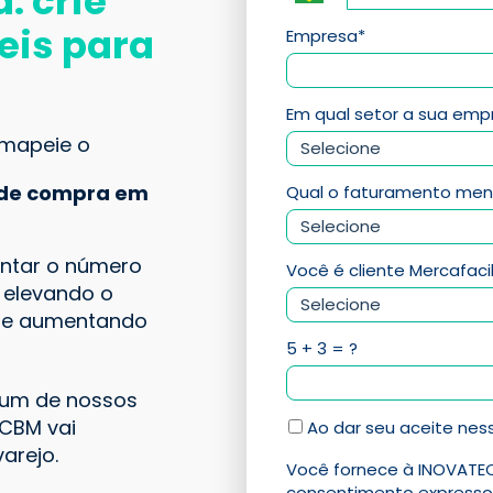
: crie
veis para
Empresa*
Em qual setor a sua emp
 mapeie o
de compra em
Qual o faturamento mens
entar o número
Você é cliente Mercafaci
 elevando o
es e aumentando
5 + 3 = ?
m um de nossos
 CBM vai
Ao dar seu aceite nes
arejo.
Você fornece à INOVATEC
consentimento expresso 